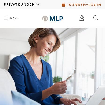
MLP
privatkunden
kunden-login
menü
Inhalt
diese website durchsuchen
mlp berater finden