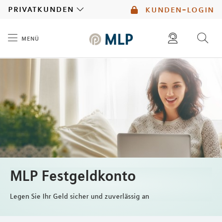
MLP
privatkunden
kunden-login
menü
Inhalt
diese website durchsuchen
mlp berater finden
MLP Festgeldkonto
Legen Sie Ihr Geld sicher und zuverlässig an