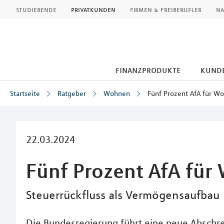
MLP
studierende
privatkunden
firmen & freiberufler
na
finanzprodukte
kund
Startseite
Ratgeber
Wohnen
Fünf Prozent AfA für W
Inhalt
22.03.2024
Fünf Prozent AfA fü
Steuerrückfluss als Vermögensaufbau
Die Bundesregierung führt eine neue Abschr