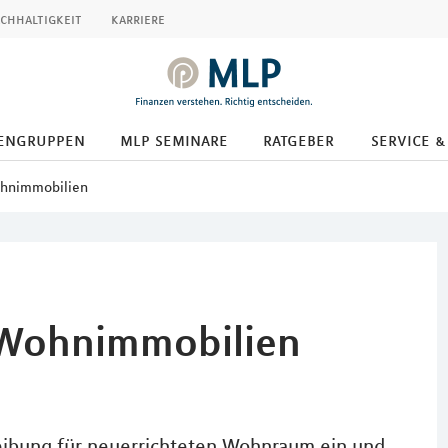
chhaltigkeit
karriere
engruppen
mlp seminare
ratgeber
service &
ohnimmobilien
r Wohnimmobilien
eibung für neuerrichteten Wohnraum ein und