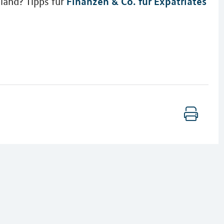
Finanzen & Co. für Expatriates
sland? Tipps für